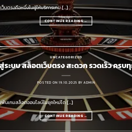
็บตรงคือหนึ่งในผู้ให้บริการเกม […]
CONTINUE READING
→
UNCATEGORIZED
ู่ระบบ สล็อตเว็บตรง สะดวก รวดเร็ว ครบท
POSTED ON
19.10.2025
BY
ADMIN
ิมพันเกมสล็อตออนไลน์ในยุคใหม่ได […]
CONTINUE READING
→