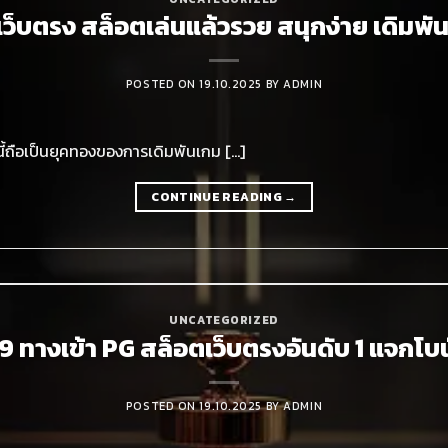
็บตรง สล็อตเล่นแล้วรวย สนุกง่าย เดิมพัน
POSTED ON
19.10.2025
BY
ADMIN
ี้ถือเป็นยุคทองของการเดิมพันเกม […]
CONTINUE READING
→
UNCATEGORIZED
 ทางเข้า PG สล็อตเว็บตรงอันดับ 1 แจกโบ
POSTED ON
19.10.2025
BY
ADMIN