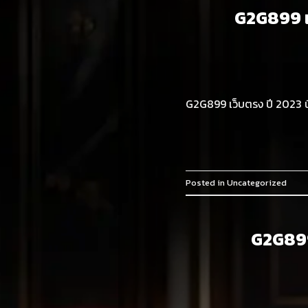
G2G899 เว
G2G899 เว็บตรง ปี 2023 น
Posted in
Uncategorized
G2G899